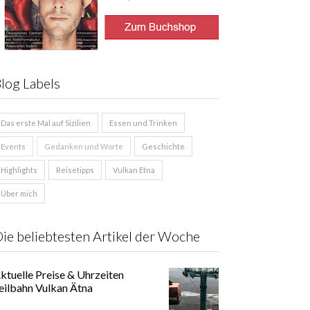
log Labels
Das erste Mal auf Sizilien
Essen und Trinken
Events
Gedanken und Worte
Geschichte
Highlights
Reisetipps
Vulkan Etna
Über mich
ie beliebtesten Artikel der Woche
ktuelle Preise & Uhrzeiten
eilbahn Vulkan Ätna