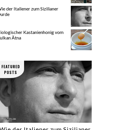
ie der Italiener zum Sizilianer
urde
iologischer Kastanienhonig vom
ulkan Ätna
FEATURED
POSTS
Wie der Italiener zum Sizilianer