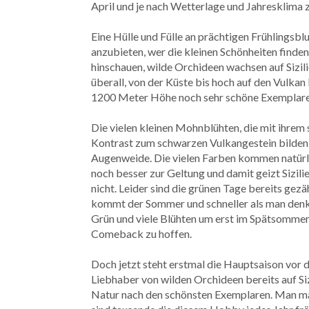
April und je nach Wetterlage und Jahresklima z
Eine Hülle und Fülle an prächtigen Frühlingsblu
anzubieten, wer die kleinen Schönheiten find
hinschauen, wilde Orchideen wachsen auf Sizil
überall, von der Küste bis hoch auf den Vulkan 
1200 Meter Höhe noch sehr schöne Exemplare
Die vielen kleinen Mohnblühten, die mit ihrem 
Kontrast zum schwarzen Vulkangestein bilden 
Augenweide. Die vielen Farben kommen natürli
noch besser zur Geltung und damit geizt Sizili
nicht. Leider sind die grünen Tage bereits gez
kommt der Sommer und schneller als man denk
Grün und viele Blühten um erst im Spätsommer 
Comeback zu hoffen.
Doch jetzt steht erstmal die Hauptsaison vor d
Liebhaber von wilden Orchideen bereits auf Siz
Natur nach den schönsten Exemplaren. Man ma