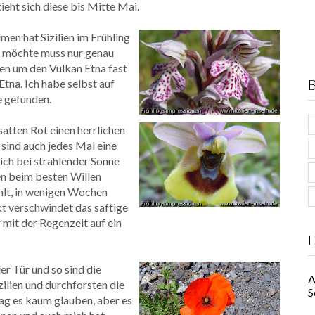
ieht sich diese bis Mitte Mai.
men hat Sizilien im Frühling
en möchte muss nur genau
ien um den Vulkan Etna fast
B
Etna. Ich habe selbst auf
 gefunden.
satten Rot einen herrlichen
sind auch jedes Mal eine
ch bei strahlender Sonne
en beim besten Willen
ählt, in wenigen Wochen
t verschwindet das saftige
mit der Regenzeit auf ein
D
er Tür und so sind die
A
ilien und durchforsten die
S
g es kaum glauben, aber es