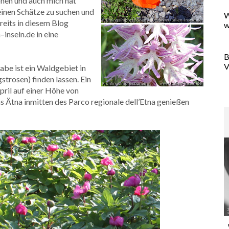
önen und auch mich hat
einen Schätze zu suchen und
W
ereits in diesem Blog
w
–inseln.de in eine
B
V
abe ist ein Waldgebiet in
trosen) finden lassen. Ein
ril auf einer Höhe von
 Ätna inmitten des Parco regionale dell’Etna genießen