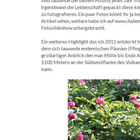
sind tausende die diesem Hobby jedes Jahr fr
irgendwann die Leidenschaft gepackt diese kl
zu fotografieren. Ein paar Fotos könnt Ihr ja b
Artikel sehen, weitere habe ich auf www.italien
Fotoslideshow untergebracht.
Ein weiteres Highlight das ich 2011 entdeckt h
dem sich tausende endemischen Päonien (Pfings
großartiger Anblick den man Mitte bis Ende Ap
1100 Metern an der
Südwestflanke des Vulkans
kann.