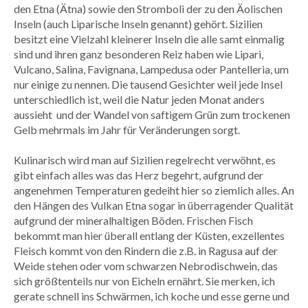
den Etna (Ätna) sowie den Stromboli der zu den Äolischen
Inseln (auch Liparische Inseln genannt) gehört. Sizilien
besitzt eine Vielzahl kleinerer Inseln die alle samt einmalig
sind und ihren ganz besonderen Reiz haben wie Lipari,
Vulcano, Salina, Favignana, Lampedusa oder Pantelleria, um
nur einige zu nennen. Die tausend Gesichter weil jede Insel
unterschiedlich ist, weil die Natur jeden Monat anders
aussieht und der Wandel von saftigem Grün zum trockenen
Gelb mehrmals im Jahr für Veränderungen sorgt.
Kulinarisch wird man auf Sizilien regelrecht verwöhnt, es
gibt einfach alles was das Herz begehrt, aufgrund der
angenehmen Temperaturen gedeiht hier so ziemlich alles. An
den Hängen des Vulkan Etna sogar in überragender Qualität
aufgrund der mineralhaltigen Böden. Frischen Fisch
bekommt man hier überall entlang der Küsten, exzellentes
Fleisch kommt von den Rindern die z.B. in Ragusa auf der
Weide stehen oder vom schwarzen Nebrodischwein, das
sich größtenteils nur von Eicheln ernährt. Sie merken, ich
gerate schnell ins Schwärmen, ich koche und esse gerne und