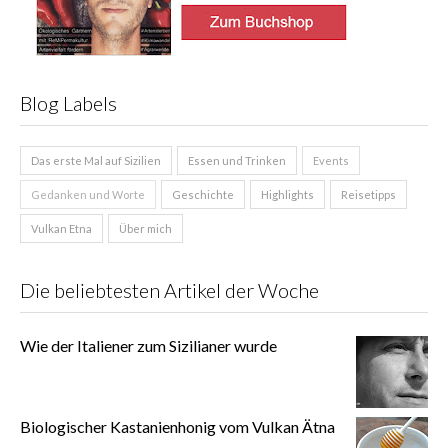
Blog Labels
Das erste Mal auf Sizilien
Essen und Trinken
Events
Gedanken und Worte
Geschichte
Highlights
Reisetipps
Vulkan Etna
Über mich
Die beliebtesten Artikel der Woche
Wie der Italiener zum Sizilianer wurde
Biologischer Kastanienhonig vom Vulkan Ätna