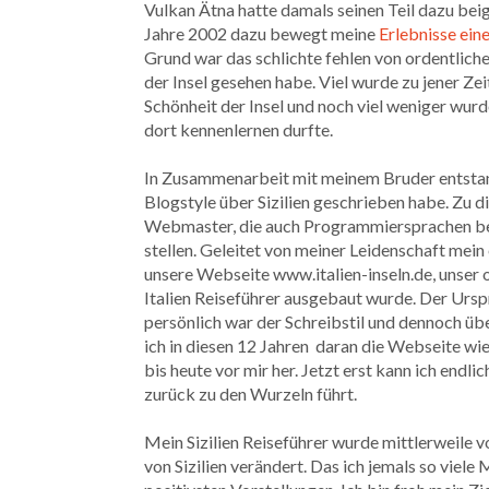
Vulkan Ätna hatte damals seinen Teil dazu be
Jahre 2002 dazu bewegt meine
Erlebnisse ein
Grund war das schlichte fehlen von ordentliche
der Insel gesehen habe. Viel wurde zu jener Zei
Schönheit der Insel und noch viel weniger wur
dort kennenlernen durfte.
In Zusammenarbeit mit meinem Bruder entstand
Blogstyle über Sizilien geschrieben habe. Zu d
Webmaster, die auch Programmiersprachen beh
stellen. Geleitet von meiner Leidenschaft mein 
unsere Webseite www.italien-inseln.de, unser 
Italien Reiseführer ausgebaut wurde. Der Urspr
persönlich war der Schreibstil und dennoch übe
ich in diesen 12 Jahren daran die Webseite wi
bis heute vor mir her. Jetzt erst kann ich endl
zurück zu den Wurzeln führt.
Mein Sizilien Reiseführer wurde mittlerweile v
von Sizilien verändert. Das ich jemals so viel