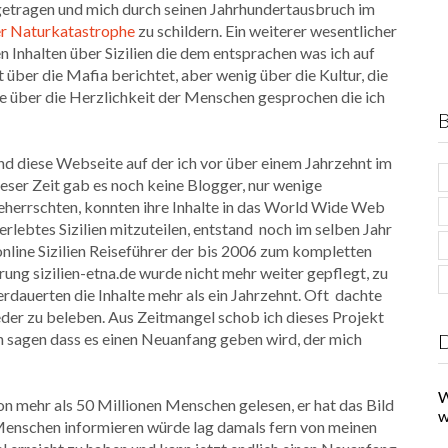
igetragen und mich durch seinen Jahrhundertausbruch im
er Naturkatastrophe
zu schildern. Ein weiterer wesentlicher
n Inhalten über Sizilien die dem entsprachen was ich auf
t über die Mafia berichtet, aber wenig über die Kultur, die
de über die Herzlichkeit der Menschen gesprochen die ich
B
 diese Webseite auf der ich vor über einem Jahrzehnt im
ieser Zeit gab es noch keine Blogger, nur wenige
errschten, konnten ihre Inhalte in das World Wide Web
erlebtes Sizilien mitzuteilen, entstand noch im selben Jahr
online Sizilien Reiseführer der bis 2006 zum kompletten
ung sizilien-etna.de wurde nicht mehr weiter gepflegt, zu
rdauerten die Inhalte mehr als ein Jahrzehnt. Oft dachte
eder zu beleben. Aus Zeitmangel schob ich dieses Projekt
D
ich sagen dass es einen Neuanfang geben wird, der mich
W
on mehr als 50 Millionen Menschen gelesen, er hat das Bild
w
e Menschen informieren würde lag damals fern von meinen