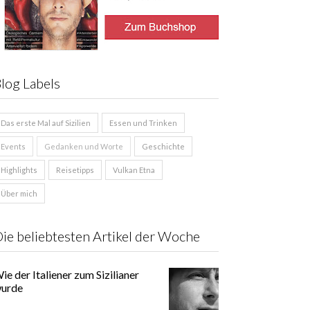
log Labels
Das erste Mal auf Sizilien
Essen und Trinken
Events
Gedanken und Worte
Geschichte
Highlights
Reisetipps
Vulkan Etna
Über mich
ie beliebtesten Artikel der Woche
ie der Italiener zum Sizilianer
urde